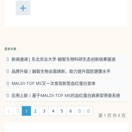
更多文章...
新闻速递| 东北农业大学-融智生物科研生态创新结果报道
品牌升级丨融智生物全面焕新，助力提升国民健康水平
MALDI-TOF MS又一次发现新型血红蛋白变体
应用上新丨基于MALDI-TOF MS的血红蛋白病表型筛查系统
1
2
3
4
5
6
第 1 页 共 6 页